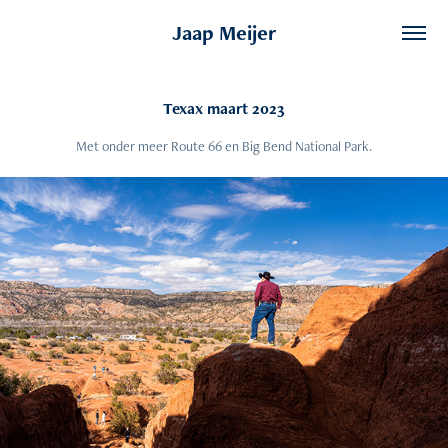
Jaap Meijer
Texax maart 2023
Met onder meer Route 66 en Big Bend National Park.